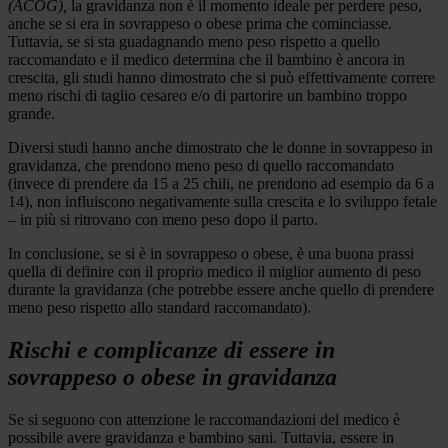
(ACOG),
la gravidanza non è il momento ideale per perdere peso,
anche se si era in sovrappeso o obese prima che cominciasse.
Tuttavia, se si sta guadagnando meno peso rispetto a quello
raccomandato e il medico determina che il bambino è ancora in
crescita, gli studi hanno dimostrato che si può effettivamente correre
meno rischi di taglio cesareo e/o di partorire un bambino troppo
grande.
Diversi studi hanno anche dimostrato che le donne in sovrappeso in
gravidanza, che prendono meno peso di quello raccomandato
(invece di prendere da 15 a 25 chili, ne prendono ad esempio da 6 a
14), non influiscono negativamente sulla crescita e lo sviluppo fetale
– in più si ritrovano con meno peso dopo il parto.
In conclusione, se si è in sovrappeso o obese, è una buona prassi
quella di definire con il proprio medico il miglior aumento di peso
durante la gravidanza (che potrebbe essere anche quello di prendere
meno peso rispetto allo standard raccomandato).
Rischi e complicanze di essere in
sovrappeso o obese in gravidanza
Se si seguono con attenzione le raccomandazioni del medico è
possibile avere gravidanza e bambino sani. Tuttavia, essere in