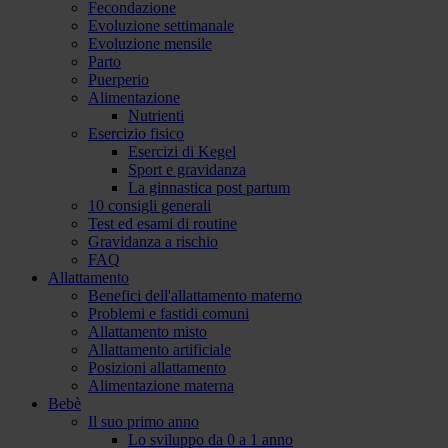
Fecondazione
Evoluzione settimanale
Evoluzione mensile
Parto
Puerperio
Alimentazione
Nutrienti
Esercizio fisico
Esercizi di Kegel
Sport e gravidanza
La ginnastica post partum
10 consigli generali
Test ed esami di routine
Gravidanza a rischio
FAQ
Allattamento
Benefici dell'allattamento materno
Problemi e fastidi comuni
Allattamento misto
Allattamento artificiale
Posizioni allattamento
Alimentazione materna
Bebè
Il suo primo anno
Lo sviluppo da 0 a 1 anno