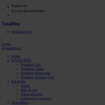
Seguici su:
Iscriviti alla newsletter:
NatalBlog
Registrazione
|
Login
Home
NATALBEN
Natalben Oro
Natalben Supra
Natalben Prima plus
Natalben Insieme New
Età fertile
Salute
Stile di vita
Alimentazione
Fabbisogni e carenze
Gravidanza