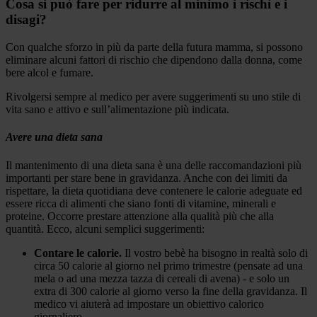
Cosa si può fare per ridurre al minimo i rischi e i
disagi?
Con qualche sforzo in più da parte della futura mamma, si possono
eliminare alcuni fattori di rischio che dipendono dalla donna, come
bere alcol e fumare.
Rivolgersi sempre al medico per avere suggerimenti su uno stile di
vita sano e attivo e sull’alimentazione più indicata.
Avere una dieta sana
Il mantenimento di una dieta sana è una delle raccomandazioni più
importanti per stare bene in gravidanza. Anche con dei limiti da
rispettare, la dieta quotidiana deve contenere le calorie adeguate ed
essere ricca di alimenti che siano fonti di vitamine, minerali e
proteine. Occorre prestare attenzione alla qualità più che alla
quantità. Ecco, alcuni semplici suggerimenti:
Contare le calorie.
Il vostro bebè ha bisogno in realtà solo di
circa 50 calorie al giorno nel primo trimestre (pensate ad una
mela o ad una mezza tazza di cereali di avena) - e solo un
extra di 300 calorie al giorno verso la fine della gravidanza. Il
medico vi aiuterà ad impostare un obiettivo calorico
giornaliero.