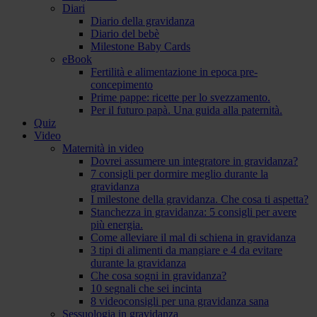
Diari
Diario della gravidanza
Diario del bebè
Milestone Baby Cards
eBook
Fertilità e alimentazione in epoca pre-
concepimento
Prime pappe: ricette per lo svezzamento.
Per il futuro papà. Una guida alla paternità.
Quiz
Video
Maternità in video
Dovrei assumere un integratore in gravidanza?
7 consigli per dormire meglio durante la
gravidanza
I milestone della gravidanza. Che cosa ti aspetta?
Stanchezza in gravidanza: 5 consigli per avere
più energia.
Come alleviare il mal di schiena in gravidanza
3 tipi di alimenti da mangiare e 4 da evitare
durante la gravidanza
Che cosa sogni in gravidanza?
10 segnali che sei incinta
8 videoconsigli per una gravidanza sana
Sessuologia in gravidanza