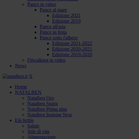
Pance in video
Pance al mare
Edizione 2021
Edizione 2019
Pance all'aria
Pance in festa
Pance sotto l'albero
Edizione 2021-2022
Edizione 2020-2021
Edizione 2019-2020
Fitwalking in video
News
X
Home
NATALBEN
Natalben Oro
Natalben Supra
Natalben Prima plus
Natalben Insieme New
Età fertile
Salute
Stile di vita
Alimentazione