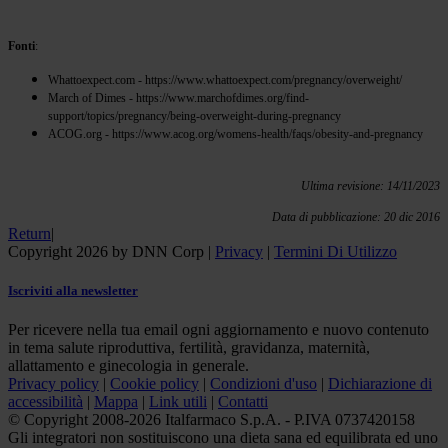
Fonti
:
Whattoexpect.com - https://www.whattoexpect.com/pregnancy/overweight/
March of Dimes - https://www.marchofdimes.org/find-
support/topics/pregnancy/being-overweight-during-pregnancy
ACOG.org - https://www.acog.org/womens-health/faqs/obesity-and-pregnancy
Ultima revisione: 14/11/2023
Data di pubblicazione: 20 dic 2016
Return
|
Copyright 2026 by DNN Corp
|
Privacy
|
Termini Di Utilizzo
Iscriviti alla newsletter
Per ricevere nella tua email ogni aggiornamento e nuovo contenuto
in tema salute riproduttiva, fertilità, gravidanza, maternità,
allattamento e ginecologia in generale.
Privacy policy
|
Cookie policy
|
Condizioni d'uso
|
Dichiarazione di
accessibilità
|
Mappa
|
Link utili
|
Contatti
© Copyright 2008-2026 Italfarmaco S.p.A. - P.IVA 0737420158
Gli integratori non sostituiscono una dieta sana ed equilibrata ed uno