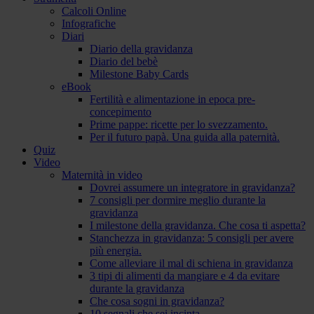
Calcoli Online
Infografiche
Diari
Diario della gravidanza
Diario del bebè
Milestone Baby Cards
eBook
Fertilità e alimentazione in epoca pre-
concepimento
Prime pappe: ricette per lo svezzamento.
Per il futuro papà. Una guida alla paternità.
Quiz
Video
Maternità in video
Dovrei assumere un integratore in gravidanza?
7 consigli per dormire meglio durante la
gravidanza
I milestone della gravidanza. Che cosa ti aspetta?
Stanchezza in gravidanza: 5 consigli per avere
più energia.
Come alleviare il mal di schiena in gravidanza
3 tipi di alimenti da mangiare e 4 da evitare
durante la gravidanza
Che cosa sogni in gravidanza?
10 segnali che sei incinta