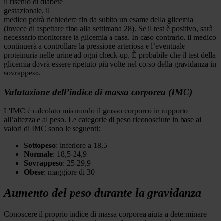
il rischio di diabete
gestazionale, il
medico potrà richiedere fin da subito un esame della glicemia
(invece di aspettare fino alla settimana 28). Se il test è positivo, sarà
necessario monitorare la glicemia a casa. In caso contrario, il medico
continuerà a controllare la pressione arteriosa e l’eventuale
proteinuria nelle urine ad ogni check-up. È probabile che il test della
glicemia dovrà essere ripetuto più volte nel corso della gravidanza in
sovrappeso.
Valutazione dell’indice di massa corporea (IMC)
L'IMC è calcolato misurando il grasso corporeo in rapporto
all’altezza e al peso. Le categorie di peso riconosciute in base ai
valori di IMC sono le seguenti:
Sottopeso
: inferiore a 18,5
Normale
: 18,5-24,9
Sovrappeso
: 25-29,9
Obese
: maggiore di 30
Aumento del peso durante la gravidanza
Conoscere il proprio indice di massa corporea aiuta a determinare