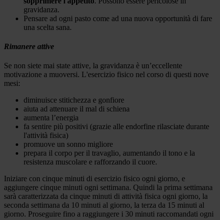
sopprimere l'appetito
. Possono essere pericolose in
gravidanza.
Pensare ad ogni pasto come ad una nuova opportunità di fare
una scelta sana.
Rimanere attive
Se non siete mai state attive, la gravidanza è un’eccellente
motivazione a muoversi. L'esercizio fisico nel corso di questi nove
mesi:
diminuisce stitichezza e gonfiore
aiuta ad attenuare il mal di schiena
aumenta l’energia
fa sentire più positivi (grazie alle endorfine rilasciate durante
l'attività fisica)
promuove un sonno migliore
prepara il corpo per il travaglio, aumentando il tono e la
resistenza muscolare e rafforzando il cuore.
Iniziare con cinque minuti di esercizio fisico ogni giorno, e
aggiungere cinque minuti ogni settimana. Quindi la prima settimana
sarà caratterizzata da cinque minuti di attività fisica ogni giorno, la
seconda settimana da 10 minuti al giorno, la terza da 15 minuti al
giorno. Proseguire fino a raggiungere i 30 minuti raccomandati ogni