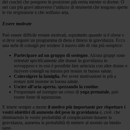
dei cuscini che pongono in posizione più eretta mentre si dorme. O
nei casi più gravi attraverso l’utilizzo di strumenti che tengono aperte
le vie respiratorie e che soffiano aria.
Essere motivate
Può essere difficile restare motivati, soprattutto quando si è obese e
si deve seguire un programma di dieta e fitness in gravidanza. Ecco
una serie di consigli per rendere il nuovo stile di vita più semplice:
Partecipare ad un gruppo di sostegno
. Alcuni gruppi sono
orientati specificamente alle donne in gravidanza in
sovrappeso e in essi è possibile fare amicizia con altre donne e
ricevere consigli su misura per restare in buona salute.
Coinvolgere la famiglia.
Per avere motivazioni in più a
restare tutti insieme in buona salute.
Uscire all’aria aperta, spezzando la routine
.
Frequentare ad esempio un corso di
yoga prenatale
, può
essere fonte di ispirazione.
E tenete sempre a mente
il motivo più importante per rispettare i
vostri obiettivi di aumento del peso in gravidanza
e, cioè, che
diminuendo le vostre probabilità di complicazioni durante la
gravidanza, aumenta la probabilità di mettere al mondo un bimbo
sano.