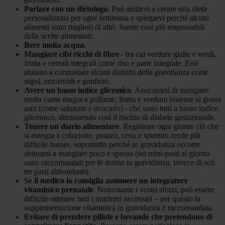
Parlare con un dietologo.
Può aiutarvi a creare una dieta
personalizzata per ogni settimana e spiegarvi perché alcuni
alimenti sono migliori di altri. Sarete così più responsabili
delle scelte alimentari.
Bere molta acqua.
Mangiare cibi ricchi di fibre
- tra cui verdure gialle e verdi,
frutta e cereali integrali come riso e pane integrale. Essi
aiutano a contrastare alcuni disturbi della gravidanza come
stipsi, emorroidi e gonfiore.
Avere un basso indice glicemico
. Assicurarsi di mangiare
molta carne magra e pollame, frutta e verdura insieme ai grassi
sani (come salmone e avocado) - che sono tutti a basso indice
glicemico, diminuendo così il rischio di diabete gestazionale.
Tenere un diario alimentare
. Registrare ogni giorno ciò che
si mangia a colazione, pranzo, cena e spuntini rende più
difficile barare, soprattutto perché in gravidanza occorre
abituarsi a mangiare poco e spesso (sei mini-pasti al giorno
sono raccomandati per le donne in gravidanza, invece di soli
tre pasti abbondanti).
Se il medico lo consiglia assumere un integratore
vitaminico prenatale
. Nonostante i vostri sforzi, può essere
difficile ottenere tutti i nutrienti necessari – per questo la
supplementazione vitaminica in gravidanza è raccomandata.
Evitare di prendere pillole e bevande che pretendono di