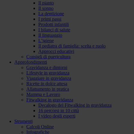
Il pianto
Il sonno
La dentizione
I primi passi
Prodotti infantili
I bilanci di salute
Il linguaggio
L’igiene
Il pediatra di famiglia: scelta e ruolo
Approcci educativi
Consigli di puericultura
Approfondimenti
Gravidanza e dintorni
Lifestyle in gravidanza
Viaggiare in gravidanza
Ricette in dolce attesa
Allattamento in pratica
Mamma e Lavoro
Fitwalking in gravidanza
Decalogo del Fitwalking in gravidanza
16 percorsi in 10 città
I video degli esperti
Strumenti
Calcoli Online
Infografiche