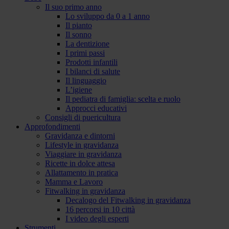
Il suo primo anno
Lo sviluppo da 0 a 1 anno
Il pianto
Il sonno
La dentizione
I primi passi
Prodotti infantili
I bilanci di salute
Il linguaggio
L’igiene
Il pediatra di famiglia: scelta e ruolo
Approcci educativi
Consigli di puericultura
Approfondimenti
Gravidanza e dintorni
Lifestyle in gravidanza
Viaggiare in gravidanza
Ricette in dolce attesa
Allattamento in pratica
Mamma e Lavoro
Fitwalking in gravidanza
Decalogo del Fitwalking in gravidanza
16 percorsi in 10 città
I video degli esperti
Strumenti