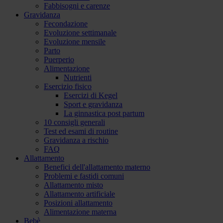
Fabbisogni e carenze
Gravidanza
Fecondazione
Evoluzione settimanale
Evoluzione mensile
Parto
Puerperio
Alimentazione
Nutrienti
Esercizio fisico
Esercizi di Kegel
Sport e gravidanza
La ginnastica post partum
10 consigli generali
Test ed esami di routine
Gravidanza a rischio
FAQ
Allattamento
Benefici dell'allattamento materno
Problemi e fastidi comuni
Allattamento misto
Allattamento artificiale
Posizioni allattamento
Alimentazione materna
Bebè