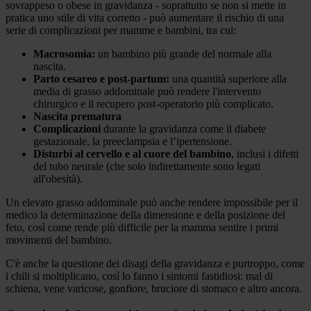
sovrappeso o obese in gravidanza - soprattutto se non si mette in
pratica uno stile di vita corretto - può aumentare il rischio di una
serie di complicazioni per mamme e bambini, tra cui:
Macrosomia:
un bambino più grande del normale alla
nascita.
Parto cesareo e post-partum:
una quantità superiore alla
media di grasso addominale può rendere l'intervento
chirurgico e il recupero post-operatorio più complicato.
Nascita prematura
Complicazioni
durante la gravidanza come il diabete
gestazionale, la preeclampsia e l’ipertensione.
Disturbi al cervello e al cuore del bambino
, inclusi i difetti
del tubo neurale (che solo indirettamente sono legati
all'obesità).
Un elevato grasso addominale può anche rendere impossibile per il
medico la determinazione della dimensione e della posizione del
feto, così come rende più difficile per la mamma sentire i primi
movimenti del bambino.
C'è anche la questione dei disagi della gravidanza e purtroppo, come
i chili si moltiplicano, così lo fanno i sintomi fastidiosi: mal di
schiena, vene varicose, gonfiore, bruciore di stomaco e altro ancora.