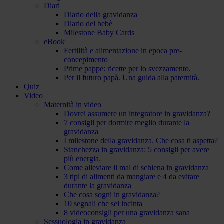
Diari
Diario della gravidanza
Diario del bebè
Milestone Baby Cards
eBook
Fertilità e alimentazione in epoca pre-
concepimento
Prime pappe: ricette per lo svezzamento.
Per il futuro papà. Una guida alla paternità.
Quiz
Video
Maternità in video
Dovrei assumere un integratore in gravidanza?
7 consigli per dormire meglio durante la
gravidanza
I milestone della gravidanza. Che cosa ti aspetta?
Stanchezza in gravidanza: 5 consigli per avere
più energia.
Come alleviare il mal di schiena in gravidanza
3 tipi di alimenti da mangiare e 4 da evitare
durante la gravidanza
Che cosa sogni in gravidanza?
10 segnali che sei incinta
8 videoconsigli per una gravidanza sana
Sessuologia in gravidanza