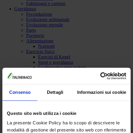
Fabbisogni e carenze
Gravidanza
Fecondazione
Evoluzione settimanale
Evoluzione mensile
Parto
Puerperio
Alimentazione
Nutrienti
Esercizio fisico
Esercizi di Kegel
Sport e gravidanza
La ginnastica post partum
10 consigli generali
Test ed esami di routine
Gravidanza a rischio
FAQ
Consenso
Dettagli
Informazioni sui cookie
Allattamento
Benefici dell'allattamento materno
Problemi e fastidi comuni
Allattamento misto
Questo sito web utilizza i cookie
Allattamento artificiale
Posizioni allattamento
La presente Cookie Policy ha lo scopo di descrivere le
Alimentazione materna
modalità di gestione del presente sito web con riferimento
Bebè