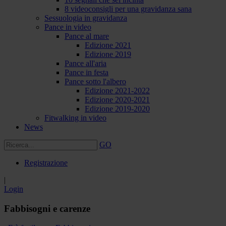
8 videoconsigli per una gravidanza sana
Sessuologia in gravidanza
Pance in video
Pance al mare
Edizione 2021
Edizione 2019
Pance all'aria
Pance in festa
Pance sotto l'albero
Edizione 2021-2022
Edizione 2020-2021
Edizione 2019-2020
Fitwalking in video
News
GO
Registrazione
|
Login
Fabbisogni e carenze