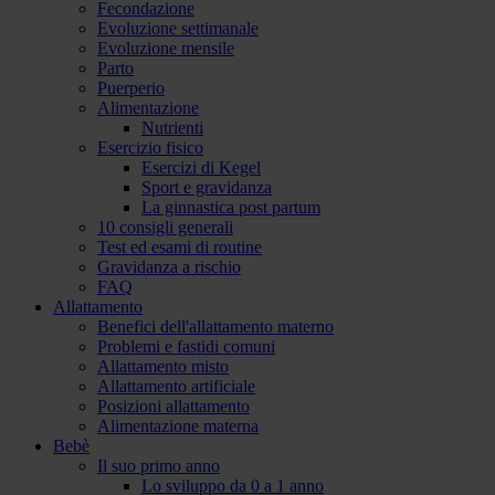
Fecondazione
Evoluzione settimanale
Evoluzione mensile
Parto
Puerperio
Alimentazione
Nutrienti
Esercizio fisico
Esercizi di Kegel
Sport e gravidanza
La ginnastica post partum
10 consigli generali
Test ed esami di routine
Gravidanza a rischio
FAQ
Allattamento
Benefici dell'allattamento materno
Problemi e fastidi comuni
Allattamento misto
Allattamento artificiale
Posizioni allattamento
Alimentazione materna
Bebè
Il suo primo anno
Lo sviluppo da 0 a 1 anno