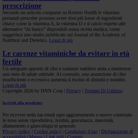
prescrizione
Secondo un articolo comparso su Reuters Health le vitamine
prenatali prescritte possono avere dosi più basse di ingredienti
chiave come la vitamina A, la vitamina D e il calcio rispetto alle
alternative “da banco” disponibili senza ricetta medica, come
suggerisce uno studio pubblicato sul Journal of the Academy of
Nutrition and Dietetics.
Leggi di più
Le carenze vitaminiche da evitare in età
fertile
Un adeguato apporto di cibo e sostanze nutritive aiuta a mantenere
uno stato di salute ottimale. Al contrario, una assunzione di cibo
insufficiente o eccessiva aumenta il rischio di disturbi e malattie.
Leggi di più
Copyright 2026 by DNN Corp
|
Privacy
|
Termini Di Utilizzo
Iscriviti alla newsletter
Per ricevere nella tua email ogni aggiornamento e nuovo contenuto
in tema salute riproduttiva, fertilità, gravidanza, maternità,
allattamento e ginecologia in generale.
Privacy policy
|
Cookie policy
|
Condizioni d'uso
|
Dichiarazione di
accessibilità
|
Mappa
|
Link utili
|
Contatti