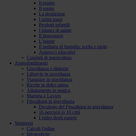
Il pianto
Il sonno
La dentizione
I primi passi
Prodotti infantili
I bilanci di salute
Il linguaggio
L’igiene
Il pediatra di famiglia: scelta e ruolo
Approcci educativi
Consigli di puericultura
Approfondimenti
Gravidanza e dintorni
Lifestyle in gravidanza
Viaggiare in gravidanza
Ricette in dolce attesa
Allattamento in pratica
Mamma e Lavoro
Fitwalking in gravidanza
Decalogo del Fitwalking in gravidanza
16 percorsi in 10 città
I video degli esperti
Strumenti
Calcoli Online
Infografiche