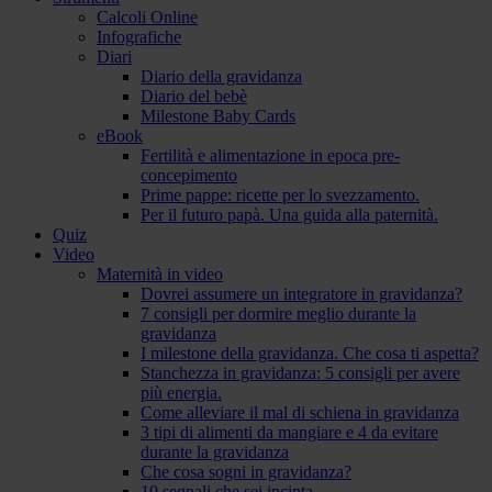
Calcoli Online
Infografiche
Diari
Diario della gravidanza
Diario del bebè
Milestone Baby Cards
eBook
Fertilità e alimentazione in epoca pre-
concepimento
Prime pappe: ricette per lo svezzamento.
Per il futuro papà. Una guida alla paternità.
Quiz
Video
Maternità in video
Dovrei assumere un integratore in gravidanza?
7 consigli per dormire meglio durante la
gravidanza
I milestone della gravidanza. Che cosa ti aspetta?
Stanchezza in gravidanza: 5 consigli per avere
più energia.
Come alleviare il mal di schiena in gravidanza
3 tipi di alimenti da mangiare e 4 da evitare
durante la gravidanza
Che cosa sogni in gravidanza?
10 segnali che sei incinta