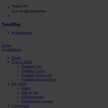
Seguici su:
Iscriviti alla newsletter:
NatalBlog
Registrazione
|
Login
Home
NATALBEN
Natalben Oro
Natalben Supra
Natalben Prima plus
Natalben Insieme New
Età fertile
Salute
Stile di vita
Alimentazione
Fabbisogni e carenze
Gravidanza