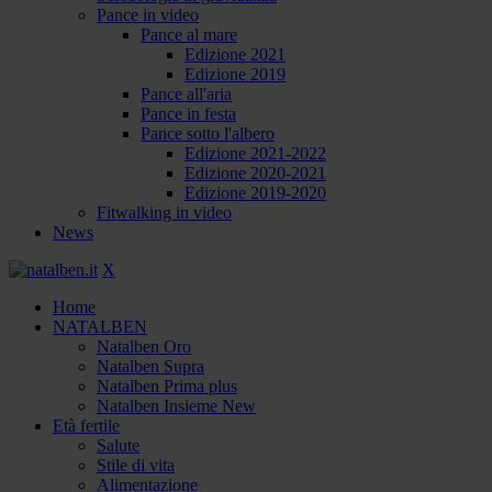
Pance in video
Pance al mare
Edizione 2021
Edizione 2019
Pance all'aria
Pance in festa
Pance sotto l'albero
Edizione 2021-2022
Edizione 2020-2021
Edizione 2019-2020
Fitwalking in video
News
X
Home
NATALBEN
Natalben Oro
Natalben Supra
Natalben Prima plus
Natalben Insieme New
Età fertile
Salute
Stile di vita
Alimentazione