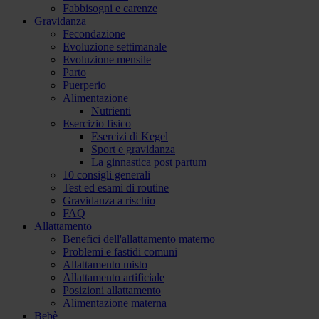
Fabbisogni e carenze
Gravidanza
Fecondazione
Evoluzione settimanale
Evoluzione mensile
Parto
Puerperio
Alimentazione
Nutrienti
Esercizio fisico
Esercizi di Kegel
Sport e gravidanza
La ginnastica post partum
10 consigli generali
Test ed esami di routine
Gravidanza a rischio
FAQ
Allattamento
Benefici dell'allattamento materno
Problemi e fastidi comuni
Allattamento misto
Allattamento artificiale
Posizioni allattamento
Alimentazione materna
Bebè