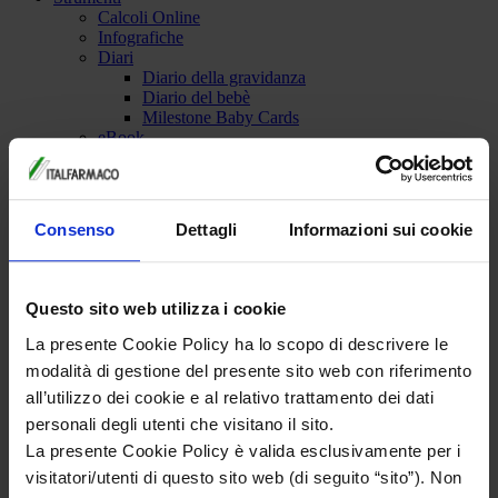
Calcoli Online
Infografiche
Diari
Diario della gravidanza
Diario del bebè
Milestone Baby Cards
eBook
Fertilità e alimentazione in epoca pre-
concepimento
Prime pappe: ricette per lo svezzamento.
Per il futuro papà. Una guida alla paternità.
Consenso
Dettagli
Informazioni sui cookie
Quiz
Video
Maternità in video
Dovrei assumere un integratore in gravidanza?
Questo sito web utilizza i cookie
7 consigli per dormire meglio durante la
gravidanza
La presente Cookie Policy ha lo scopo di descrivere le
I milestone della gravidanza. Che cosa ti aspetta?
modalità di gestione del presente sito web con riferimento
Stanchezza in gravidanza: 5 consigli per avere
all’utilizzo dei cookie e al relativo trattamento dei dati
più energia.
Come alleviare il mal di schiena in gravidanza
personali degli utenti che visitano il sito.
3 tipi di alimenti da mangiare e 4 da evitare
La presente Cookie Policy è valida esclusivamente per i
durante la gravidanza
visitatori/utenti di questo sito web (di seguito “sito”). Non
Che cosa sogni in gravidanza?
10 segnali che sei incinta