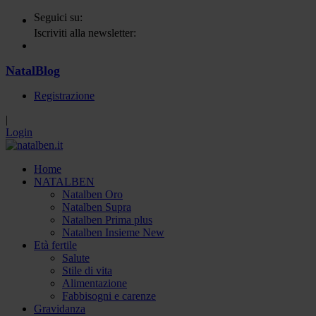
Seguici su:
Iscriviti alla newsletter:
NatalBlog
Registrazione
|
Login
Home
NATALBEN
Natalben Oro
Natalben Supra
Natalben Prima plus
Natalben Insieme New
Età fertile
Salute
Stile di vita
Alimentazione
Fabbisogni e carenze
Gravidanza