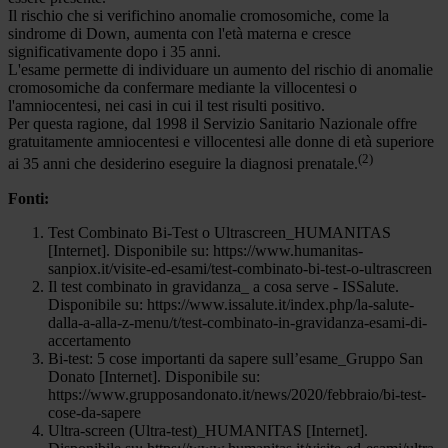
Il rischio che si verifichino anomalie cromosomiche, come la
sindrome di Down, aumenta con l'età materna e cresce
significativamente dopo i 35 anni.
L'esame permette di individuare un aumento del rischio di anomalie
cromosomiche da confermare mediante la villocentesi o
l'amniocentesi, nei casi in cui il test risulti positivo.
Per questa ragione, dal 1998 il Servizio Sanitario Nazionale offre
gratuitamente amniocentesi e villocentesi alle donne di età superiore
(2)
ai 35 anni che desiderino eseguire la diagnosi prenatale.
Fonti:
Test Combinato Bi-Test o Ultrascreen_HUMANITAS
[Internet]. Disponibile su: https://www.humanitas-
sanpiox.it/visite-ed-esami/test-combinato-bi-test-o-ultrascreen
Il test combinato in gravidanza_ a cosa serve - ISSalute.
Disponibile su: https://www.issalute.it/index.php/la-salute-
dalla-a-alla-z-menu/t/test-combinato-in-gravidanza-esami-di-
accertamento
Bi-test: 5 cose importanti da sapere sull’esame_Gruppo San
Donato [Internet]. Disponibile su:
https://www.grupposandonato.it/news/2020/febbraio/bi-test-
cose-da-sapere
Ultra-screen (Ultra-test)_HUMANITAS [Internet].