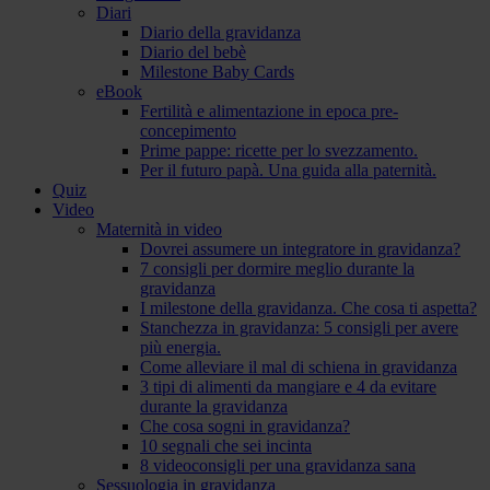
Diari
Diario della gravidanza
Diario del bebè
Milestone Baby Cards
eBook
Fertilità e alimentazione in epoca pre-
concepimento
Prime pappe: ricette per lo svezzamento.
Per il futuro papà. Una guida alla paternità.
Quiz
Video
Maternità in video
Dovrei assumere un integratore in gravidanza?
7 consigli per dormire meglio durante la
gravidanza
I milestone della gravidanza. Che cosa ti aspetta?
Stanchezza in gravidanza: 5 consigli per avere
più energia.
Come alleviare il mal di schiena in gravidanza
3 tipi di alimenti da mangiare e 4 da evitare
durante la gravidanza
Che cosa sogni in gravidanza?
10 segnali che sei incinta
8 videoconsigli per una gravidanza sana
Sessuologia in gravidanza