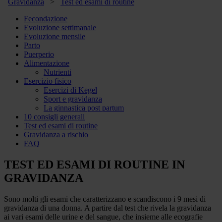
Gravidanza
>
Test ed esami di routine
Fecondazione
Evoluzione settimanale
Evoluzione mensile
Parto
Puerperio
Alimentazione
Nutrienti
Esercizio fisico
Esercizi di Kegel
Sport e gravidanza
La ginnastica post partum
10 consigli generali
Test ed esami di routine
Gravidanza a rischio
FAQ
TEST ED ESAMI DI ROUTINE IN
GRAVIDANZA
Sono molti gli esami che caratterizzano e scandiscono i 9 mesi di
gravidanza di una donna. A partire dal test che rivela la gravidanza
ai vari esami delle urine e del sangue, che insieme alle ecografie