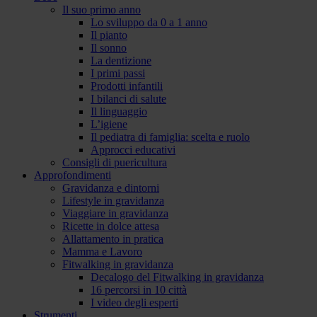
Il suo primo anno
Lo sviluppo da 0 a 1 anno
Il pianto
Il sonno
La dentizione
I primi passi
Prodotti infantili
I bilanci di salute
Il linguaggio
L’igiene
Il pediatra di famiglia: scelta e ruolo
Approcci educativi
Consigli di puericultura
Approfondimenti
Gravidanza e dintorni
Lifestyle in gravidanza
Viaggiare in gravidanza
Ricette in dolce attesa
Allattamento in pratica
Mamma e Lavoro
Fitwalking in gravidanza
Decalogo del Fitwalking in gravidanza
16 percorsi in 10 città
I video degli esperti
Strumenti