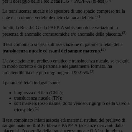
per il dosaggio delle Free BetaHCG + PAPP-A (bi-test).
La translucenza nucale è lo spessore di uno spazio compreso tra la
(2)
cute e la colonna vertebrale dietro la nuca del feto.
Infatti, la Beta-hCG e la PAPP-A subiscono delle variazioni in
(3)
presenza di anomalie cromosomiche e/o anomalie della placenta.
Il test combinato si basa sull’associazione di parametri fetali della
(1)
translucenza nucale
ed
esami del sangue materno
.
L’associazione tra prelievo ematico e translucenza nucale, se eseguiti
in modo corretto e da personale adeguatamente formato, ha
(3)
un’attendibilità che può raggiungere il 90-95%.
I parametri fetali indagati sono:
lunghezza del feto (CRL);
translucenza nucale (TN);
soft markers (osso nasale, dotto venoso, rigurgito della valvola
(1)
tricuspide).
Il test combinato infatti associa età materna, risultati del prelievo di
sangue materno ß-hCG libera e PAPP-A (sostanze derivanti dalla
placenta), l’ecografia della translucenza nucale (TN) su lunghezza