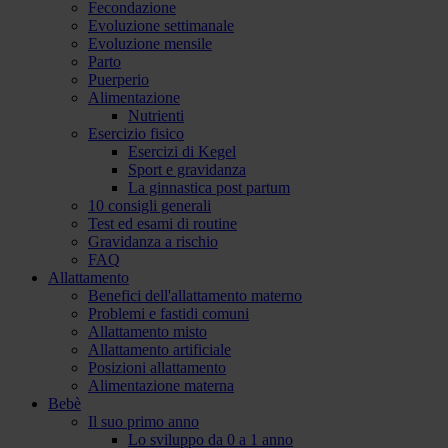
Fecondazione
Evoluzione settimanale
Evoluzione mensile
Parto
Puerperio
Alimentazione
Nutrienti
Esercizio fisico
Esercizi di Kegel
Sport e gravidanza
La ginnastica post partum
10 consigli generali
Test ed esami di routine
Gravidanza a rischio
FAQ
Allattamento
Benefici dell'allattamento materno
Problemi e fastidi comuni
Allattamento misto
Allattamento artificiale
Posizioni allattamento
Alimentazione materna
Bebè
Il suo primo anno
Lo sviluppo da 0 a 1 anno