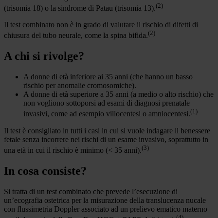
(2)
(trisomia 18) o la sindrome di Patau (trisomia 13).
Il test combinato non è in grado di valutare il rischio di difetti di
(2)
chiusura del tubo neurale, come la spina bifida.
A chi si rivolge?
A donne di età inferiore ai 35 anni (che hanno un basso
rischio per anomalie cromosomiche).
A donne di età superiore a 35 anni (a medio o alto rischio) che
non vogliono sottoporsi ad esami di diagnosi prenatale
(1)
invasivi, come ad esempio villocentesi o amniocentesi.
Il test è consigliato in tutti i casi in cui si vuole indagare il benessere
fetale senza incorrere nei rischi di un esame invasivo, soprattutto in
(3)
una età in cui il rischio è minimo (< 35 anni).
In cosa consiste?
Si tratta di un test combinato che prevede l’esecuzione di
un’ecografia ostetrica per la misurazione della translucenza nucale
con flussimetria Doppler associato ad un prelievo ematico materno
(4)