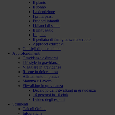
Il pianto
Il sonno
La dentizione
I primi passi
Prodotti infantili
I bilanci di salute
Il linguaggio
L’igiene
Il pediatra di famiglia: scelta e ruolo
Approcci educativi
Consigli di puericultura
Approfondimenti
Gravidanza e dintorni
Lifestyle in gravidanza
Viaggiare in gravidanza
Ricette in dolce attesa
Allattamento in pratica
Mamma e Lavoro
Fitwalking in gravidanza
Decalogo del Fitwalking in gravidanza
16 percorsi in 10 città
I video degli esperti
Strumenti
Calcoli Online
Infografiche