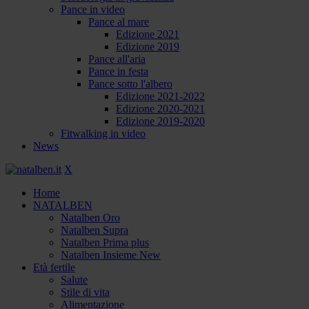
Pance in video
Pance al mare
Edizione 2021
Edizione 2019
Pance all'aria
Pance in festa
Pance sotto l'albero
Edizione 2021-2022
Edizione 2020-2021
Edizione 2019-2020
Fitwalking in video
News
X
Home
NATALBEN
Natalben Oro
Natalben Supra
Natalben Prima plus
Natalben Insieme New
Età fertile
Salute
Stile di vita
Alimentazione