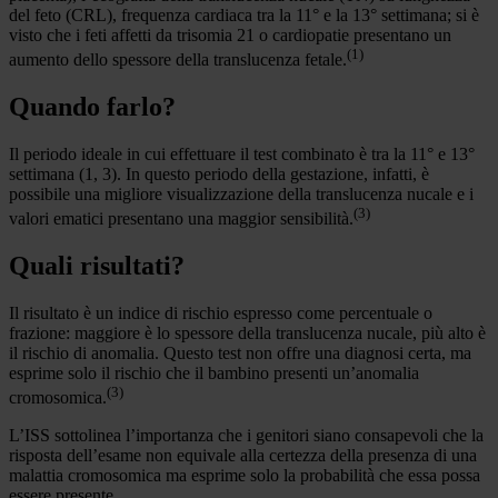
del feto (CRL), frequenza cardiaca tra la 11° e la 13° settimana; si è
visto che i feti affetti da trisomia 21 o cardiopatie presentano un
(1)
aumento dello spessore della translucenza fetale.
Quando farlo?
Il periodo ideale in cui effettuare il test combinato è tra la 11° e 13°
settimana (1, 3). In questo periodo della gestazione, infatti, è
possibile una migliore visualizzazione della translucenza nucale e i
(3)
valori ematici presentano una maggior sensibilità.
Quali risultati?
Il risultato è un indice di rischio espresso come percentuale o
frazione: maggiore è lo spessore della translucenza nucale, più alto è
il rischio di anomalia. Questo test non offre una diagnosi certa, ma
esprime solo il rischio che il bambino presenti un’anomalia
(3)
cromosomica.
L’ISS sottolinea l’importanza che i genitori siano consapevoli che la
risposta dell’esame non equivale alla certezza della presenza di una
malattia cromosomica ma esprime solo la probabilità che essa possa
essere presente.