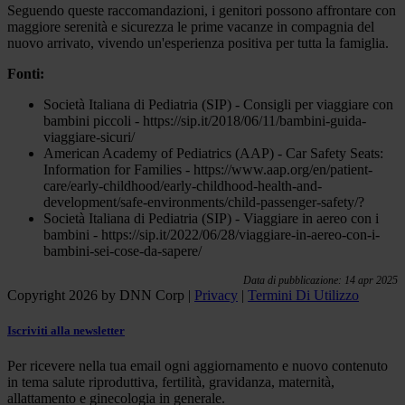
Seguendo queste raccomandazioni, i genitori possono affrontare con
maggiore serenità e sicurezza le prime vacanze in compagnia del
nuovo arrivato, vivendo un'esperienza positiva per tutta la famiglia.
Fonti:
Società Italiana di Pediatria (SIP) - Consigli per viaggiare con
bambini piccoli - https://sip.it/2018/06/11/bambini-guida-
viaggiare-sicuri/
American Academy of Pediatrics (AAP) - Car Safety Seats:
Information for Families - https://www.aap.org/en/patient-
care/early-childhood/early-childhood-health-and-
development/safe-environments/child-passenger-safety/?
Società Italiana di Pediatria (SIP) - Viaggiare in aereo con i
bambini - https://sip.it/2022/06/28/viaggiare-in-aereo-con-i-
bambini-sei-cose-da-sapere/
Data di pubblicazione: 14 apr 2025
Copyright 2026 by DNN Corp
|
Privacy
|
Termini Di Utilizzo
Iscriviti alla newsletter
Per ricevere nella tua email ogni aggiornamento e nuovo contenuto
in tema salute riproduttiva, fertilità, gravidanza, maternità,
allattamento e ginecologia in generale.