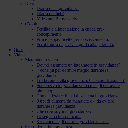
Diari
Diario della gravidanza
Diario del bebè
Milestone Baby Cards
eBook
Fertilità e alimentazione in epoca pre-
concepimento
Prime pappe: ricette per lo svezzamento.
Per il futuro papà. Una guida alla paternità.
Quiz
Video
Maternità in video
Dovrei assumere un integratore in gravidanza?
7 consigli per dormire meglio durante la
gravidanza
I milestone della gravidanza. Che cosa ti aspetta?
Stanchezza in gravidanza: 5 consigli per avere
più energia.
Come alleviare il mal di schiena in gravidanza
3 tipi di alimenti da mangiare e 4 da evitare
durante la gravidanza
Che cosa sogni in gravidanza?
10 segnali che sei incinta
8 videoconsigli per una gravidanza sana
Sessuologia in gravidanza