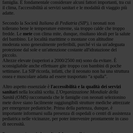
famiglia. È fondamentale considerare alcuni fattori importanti, tra cui
il clima, l'accessibilità ai servizi sanitari e le modalità di viaggio più
adatte.
Secondo la
Società Italiana di Pediatria (SIP)
, i neonati non
tollerano bene le temperature estreme, sia troppo calde che troppo
fredde. Le
mete
con clima mite, dunque, risultano ideali per la salute
del bambino. Le località marittime o montane con altitudine
moderata sono generalmente preferibili, purché vi sia un'adeguata
protezione dal sole e un'attenzione costante all'idratazione del
piccolo.
Altezze elevate (superiori a 2000/2500 mt) sono da evitare. È
sconsigliabile anche effettuare gite troppo con bambini di poche
settimane. La SIP ricorda, infatti, che il neonato non ha una struttura
ossea e muscolare adatta ad essere trasportato “a spalla”.
Altro aspetto essenziale è
l'accessibilità e la qualità dei servizi
sanitari
nella località scelta.
L'Organizzazione Mondiale della
Sanità (OMS)
raccomanda che le famiglie con neonati selezionino
mete dove siano facilmente raggiungibili strutture mediche attrezzate
per emergenze pediatriche. Prima della partenza, dunque, è
importante informarsi sulla presenza di ospedali o centri di assistenza
pediatrica nelle vicinanze, per poter intervenire prontamente in caso
di necessità.