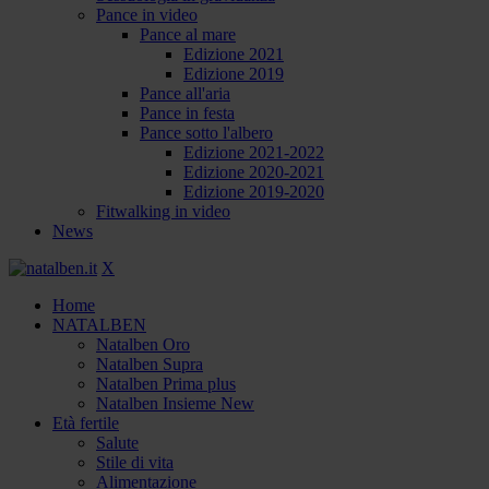
Pance in video
Pance al mare
Edizione 2021
Edizione 2019
Pance all'aria
Pance in festa
Pance sotto l'albero
Edizione 2021-2022
Edizione 2020-2021
Edizione 2019-2020
Fitwalking in video
News
X
Home
NATALBEN
Natalben Oro
Natalben Supra
Natalben Prima plus
Natalben Insieme New
Età fertile
Salute
Stile di vita
Alimentazione