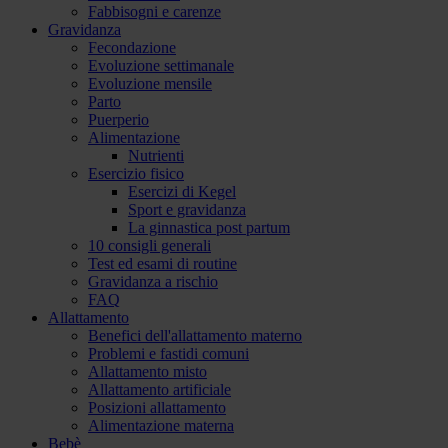
Fabbisogni e carenze
Gravidanza
Fecondazione
Evoluzione settimanale
Evoluzione mensile
Parto
Puerperio
Alimentazione
Nutrienti
Esercizio fisico
Esercizi di Kegel
Sport e gravidanza
La ginnastica post partum
10 consigli generali
Test ed esami di routine
Gravidanza a rischio
FAQ
Allattamento
Benefici dell'allattamento materno
Problemi e fastidi comuni
Allattamento misto
Allattamento artificiale
Posizioni allattamento
Alimentazione materna
Bebè