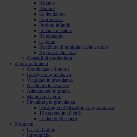
Il pianto
Il sonno
La dentizione
I primi passi
Prodotti infantili
I bilanci di salute
Il linguaggio
L’igiene
Il pediatra di famiglia: scelta e ruolo
Approcci educativi
Consigli di puericultura
Approfondimenti
Gravidanza e dintorni
Lifestyle in gravidanza
Viaggiare in gravidanza
Ricette in dolce attesa
Allattamento in pratica
Mamma e Lavoro
Fitwalking in gravidanza
Decalogo del Fitwalking in gravidanza
16 percorsi in 10 città
I video degli esperti
Strumenti
Calcoli Online
Infografiche