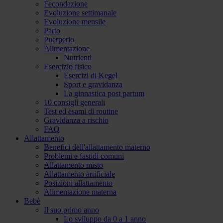
Fecondazione
Evoluzione settimanale
Evoluzione mensile
Parto
Puerperio
Alimentazione
Nutrienti
Esercizio fisico
Esercizi di Kegel
Sport e gravidanza
La ginnastica post partum
10 consigli generali
Test ed esami di routine
Gravidanza a rischio
FAQ
Allattamento
Benefici dell'allattamento materno
Problemi e fastidi comuni
Allattamento misto
Allattamento artificiale
Posizioni allattamento
Alimentazione materna
Bebè
Il suo primo anno
Lo sviluppo da 0 a 1 anno