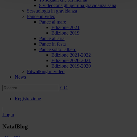
8 videoconsigli per una gravidanza sana
Sessuologia in gravidanza
Pance in video
Pance al mare
Edizione 2021
Edizione 2019
Pance all'aria
Pance in festa
Pance sotto l'albero
Edizione 2021-2022
Edizione 2020-2021
Edizione 2019-2020
Fitwalking in video
News
GO
Registrazione
|
Login
NatalBlog