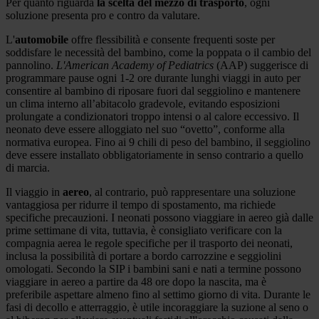
Per quanto riguarda
la scelta del mezzo di trasporto
, ogni
soluzione presenta pro e contro da valutare.
L'
automobile
offre flessibilità e consente frequenti soste per
soddisfare le necessità del bambino, come la poppata o il cambio del
pannolino.
L'American Academy of Pediatrics
(AAP) suggerisce di
programmare pause ogni 1-2 ore durante lunghi viaggi in auto per
consentire al bambino di riposare fuori dal seggiolino e mantenere
un clima interno all’abitacolo gradevole, evitando esposizioni
prolungate a condizionatori troppo intensi o al calore eccessivo. Il
neonato deve essere alloggiato nel suo “ovetto”, conforme alla
normativa europea. Fino ai 9 chili di peso del bambino, il seggiolino
deve essere installato obbligatoriamente in senso contrario a quello
di marcia.
Il viaggio in
aereo
, al contrario, può rappresentare una soluzione
vantaggiosa per ridurre il tempo di spostamento, ma richiede
specifiche precauzioni. I neonati possono viaggiare in aereo già dalle
prime settimane di vita, tuttavia, è consigliato verificare con la
compagnia aerea le regole specifiche per il trasporto dei neonati,
inclusa la possibilità di portare a bordo carrozzine e seggiolini
omologati. Secondo la SIP i bambini sani e nati a termine possono
viaggiare in aereo a partire da 48 ore dopo la nascita, ma è
preferibile aspettare almeno fino al settimo giorno di vita. Durante le
fasi di decollo e atterraggio, è utile incoraggiare la suzione al seno o