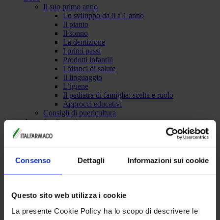
Il suo primo anno
Lo sviluppo da 0 a 1 anno
Il pianto
Il sonno
La dentizione
I primi passi
Prodotti infantili
I bilanci di salute
Il linguaggio
L’igiene
Il pediatra di famiglia: scelta e ruolo
Approcci educativi
Consigli di puericultura
Approfondimenti
Gravidanza e dintorni
Lifestyle in gravidanza
Viaggiare in gravidanza
Ricette in dolce attesa
Consenso
Dettagli
Informazioni sui cookie
Allattamento in pratica
Mamma e Lavoro
Fitwalking in gravidanza
Decalogo del Fitwalking in gravidanza
Questo sito web utilizza i cookie
16 percorsi in 10 città
I video degli esperti
La presente Cookie Policy ha lo scopo di descrivere le
Strumenti