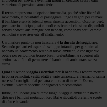
al biberon per alleviare eventuali fastidi all'orecchio causati dalla
variazione di pressione atmosferica.
Il
treno
rappresenta un'opzione intermedia, poiché offre libertà di
movimento, la possibilità di passeggiare lungo i vagoni per calmare
il bambino e servizi igienici generalmente accessibili. Occorre, però,
prenotare in anticipo posti comodi e assicurarsi che siano disponibili
servizi dedicati alle famiglie con neonati, come spazi per il cambio
pannolini e aree riservate all'allattamento.
Un ulteriore punto da non trascurare è
la durata del soggiorno
.
Secondo pediatri ed esperti di sviluppo infantile, per garantire al
neonato un adattamento sereno ai nuovi ambienti, è consigliabile
optare per periodi non troppo brevi, preferibilmente superiori alla
settimana, al fine di permettere al bambino di ambientarsi senza
stress.
Qual è il kit da viaggio essenziale per il neonato
? Occorre mettere
in borsa pannolini, vestiti adatti a varie temperature, farmaci di prima
necessità consigliati dal pediatra e, in caso di mete all’Estero,
eventuali vaccini specifici obbligatori o raccomandati.
Infine, la SIP consiglia durante lunghi viaggi in ambienti ristretti di
distrarre i bambini portando i loro libri e giocattoli preferiti e scorte
di cibo e bevande.