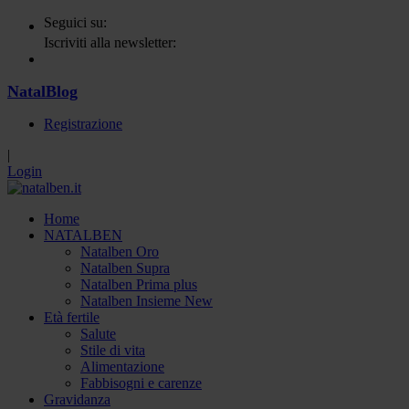
Seguici su:
Iscriviti alla newsletter:
NatalBlog
Registrazione
|
Login
Home
NATALBEN
Natalben Oro
Natalben Supra
Natalben Prima plus
Natalben Insieme New
Età fertile
Salute
Stile di vita
Alimentazione
Fabbisogni e carenze
Gravidanza