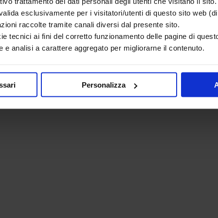
ativo trattamento dei dati personali degli utenti che visitano il sito.
lida esclusivamente per i visitatori/utenti di questo sito web (di 
azioni raccolte tramite canali diversi dal presente sito.
ie tecnici ai fini del corretto funzionamento delle pagine di questo
 e analisi a carattere aggregato per migliorarne il contenuto.
ssari
Personalizza
A