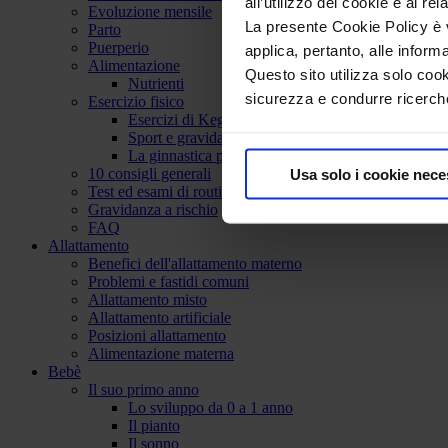
all’utilizzo dei cookie e al rel
Evoluzione mensile
La presente Cookie Policy è va
Parto
Puerperio
applica, pertanto, alle inform
Alimentazione
Questo sito utilizza solo cook
Nutrienti
sicurezza e condurre ricerche
Esercizio fisico
Esercizi di Kegel
Sport e gravidanza
La ginnastica post partum
10 consigli generali
Usa solo i cookie nece
Test ed esami di routine
Gravidanza a rischio
FAQ
Allattamento
Benefici dell'allattamento materno
Problemi e fastidi comuni
Allattamento misto
Allattamento artificiale
Posizioni allattamento
Alimentazione materna
Bebè
Il suo primo anno
Lo sviluppo da 0 a 1 anno
Il pianto
Il sonno