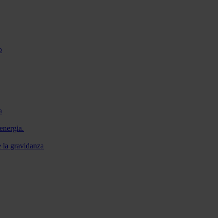
o
a
energia.
e la gravidanza