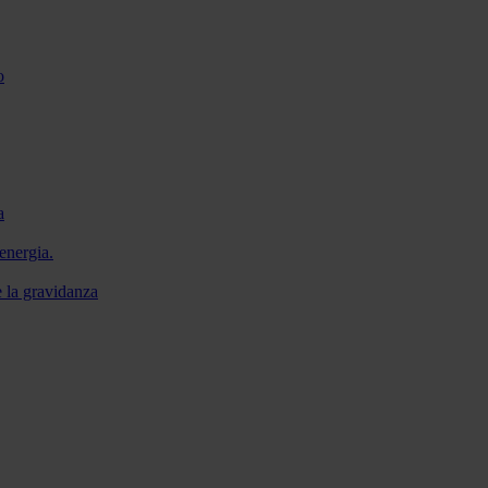
o
a
energia.
e la gravidanza