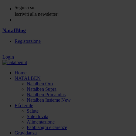
Seguici su:
Iscriviti alla newsletter:
NatalBlog
Registrazione
|
Login
Home
NATALBEN
Natalben Oro
Natalben Supra
Natalben Prima plus
Natalben Insieme New
Età fertile
Salute
Stile di vita
Alimentazione
Fabbisogni e carenze
Gravidanza