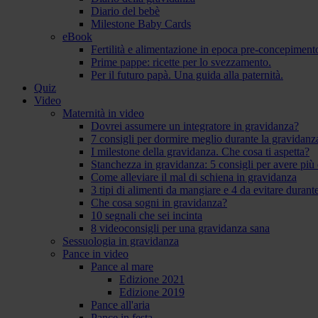
Diario del bebè
Milestone Baby Cards
eBook
Fertilità e alimentazione in epoca pre-concepiment
Prime pappe: ricette per lo svezzamento.
Per il futuro papà. Una guida alla paternità.
Quiz
Video
Maternità in video
Dovrei assumere un integratore in gravidanza?
7 consigli per dormire meglio durante la gravidanz
I milestone della gravidanza. Che cosa ti aspetta?
Stanchezza in gravidanza: 5 consigli per avere più 
Come alleviare il mal di schiena in gravidanza
3 tipi di alimenti da mangiare e 4 da evitare durant
Che cosa sogni in gravidanza?
10 segnali che sei incinta
8 videoconsigli per una gravidanza sana
Sessuologia in gravidanza
Pance in video
Pance al mare
Edizione 2021
Edizione 2019
Pance all'aria
Pance in festa