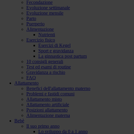
Fecondazione
Evoluzione settimanale
Evoluzione mensile
Parto
Puerperio
Alimentazione
Nutrienti
Esercizio fisico
Esercizi di Kegel
Sport e gravidanza
La ginnastica post partum
10 consigli generali
Test ed esami di routine
Gravidanza a rischio
FAQ
Allattamento
Benefici dell'allattamento materno
Problemi e fastidi comuni
Allattamento misto
Allattamento artificiale
Posizioni allattamento
Alimentazione materna
Bebè
Il suo primo anno
Lo sviluppo da 0 a 1 anno