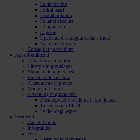
La dentizione
I primi passi
Prodotti infantili
I bilanci di salute
Il linguaggio
L’igiene
Il pediatra di famiglia: scelta e ruolo
Approcci educativi
Consigli di puericultura
Approfondimenti
Gravidanza e dintorni
Lifestyle in gravidanza
Viaggiare in gravidanza
Ricette in dolce attesa
Allattamento in pratica
Mamma e Lavoro
Fitwalking in gravidanza
Decalogo del Fitwalking in gravidanza
16 percorsi in 10 città
I video degli esperti
Strumenti
Calcoli Online
Infografiche
Diari
Diario della gravidanza