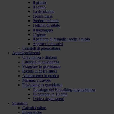
Il pianto
Il sonno
La dentizione
I primi passi
Prodotti infantili
I bilanci di salute
Il linguaggio
L’igiene
Il pediatra di famiglia: scelta e ruolo
Approcci educativi
Consigli di puericultura
Approfondimenti
Gravidanza e dintorni
Lifestyle in gravidanza
Viaggiare in gravidanza
Ricette in dolce attesa
Allattamento in pratica
Mamma e Lavoro
Fitwalking in gravidanza
Decalogo del Fitwalking in gravidanza
16 percorsi in 10 città
I video degli esperti
Strumenti
Calcoli Online
Infografiche