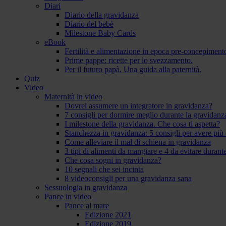
Diari
Diario della gravidanza
Diario del bebè
Milestone Baby Cards
eBook
Fertilità e alimentazione in epoca pre-concepiment
Prime pappe: ricette per lo svezzamento.
Per il futuro papà. Una guida alla paternità.
Quiz
Video
Maternità in video
Dovrei assumere un integratore in gravidanza?
7 consigli per dormire meglio durante la gravidanz
I milestone della gravidanza. Che cosa ti aspetta?
Stanchezza in gravidanza: 5 consigli per avere più 
Come alleviare il mal di schiena in gravidanza
3 tipi di alimenti da mangiare e 4 da evitare durant
Che cosa sogni in gravidanza?
10 segnali che sei incinta
8 videoconsigli per una gravidanza sana
Sessuologia in gravidanza
Pance in video
Pance al mare
Edizione 2021
Edizione 2019