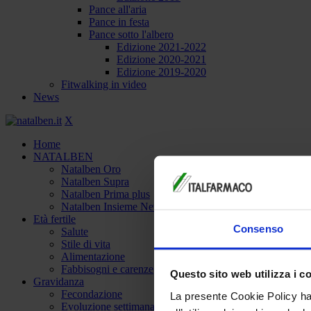
Pance all'aria
Pance in festa
Pance sotto l'albero
Edizione 2021-2022
Edizione 2020-2021
Edizione 2019-2020
Fitwalking in video
News
X
Home
NATALBEN
Natalben Oro
Natalben Supra
Natalben Prima plus
Natalben Insieme New
Età fertile
Consenso
Salute
Stile di vita
Alimentazione
Fabbisogni e carenze
Questo sito web utilizza i c
Gravidanza
Fecondazione
La presente Cookie Policy ha 
Evoluzione settimanale